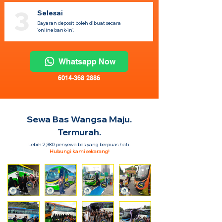
3
Selesai
Bayaran deposit boleh dibuat secara
'online bank-in'.
Whatsapp Now
6014-368 2886
Sewa Bas Wangsa Maju.
Termurah.
Lebih 2,380 penyewa bas yang berpuas hati.
Hubungi kami sekarang!