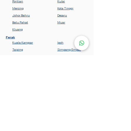
Pontian
Kulai
Mersing
Kota Tinggi
Johor Bahru
Desaru
Batu Pahat
Muar
Kluang
Perak
Kuala Kangsar
Ipoh
Taiping
Simpang Empat
Teluk Intan
Bota
Lumut
Batu Gajah
Tanjung Malim
Sabah
Gemencheh
Seremban
Bahau
Kuala Pilah
Nilai
Rembau
Port Dickson
Negeri Sembilan
Tawau
Lahad Datu
Semporna
Kota Kinabalu