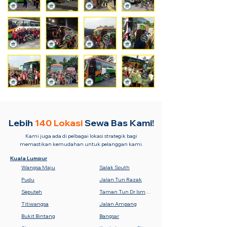
Lebih
140 Lokasi
Sewa Bas Kami!
Kami juga ada di pelbagai lokasi strategik bagi
memastikan kemudahan untuk pelanggan kami.
Kuala Lumpur
Wangsa Maju
Salak South
Pudu
Jalan Tun Razak
Seputeh
Taman Tun Dr Ismail (TTDI)
Titiwangsa
Jalan Ampang
Bukit Bintang
Bangsar