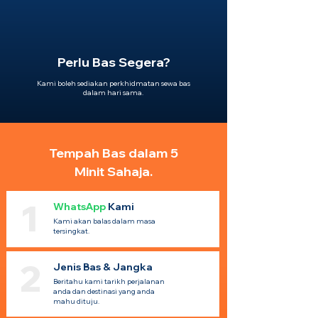
Perlu Bas Segera?
Kami boleh sediakan perkhidmatan sewa bas
dalam hari sama.
Tempah Bas dalam 5
Minit Sahaja.
1
WhatsApp
Kami
Kami akan balas dalam masa
tersingkat.
2
Jenis Bas & Jangka
Beritahu kami tarikh perjalanan
anda dan destinasi yang anda
mahu dituju.