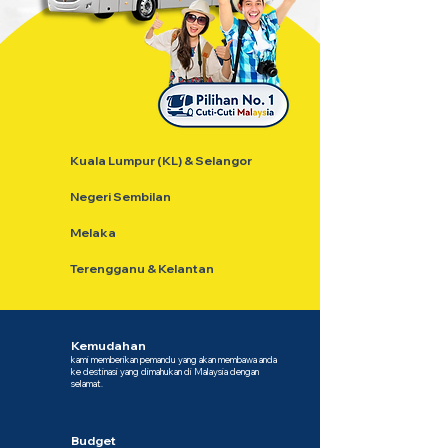
Kuala Lumpur (KL) & Selangor
Negeri Sembilan
Melaka
Terengganu & Kelantan
Kemudahan
kami memberikan pemandu yang akan membawa anda
ke destinasi yang dimahukan di Malaysia dengan
selamat.
Budget