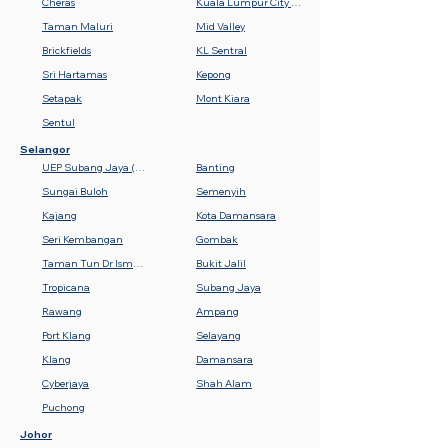
Cheras
Kuala Lumpur City Centre (KLCC)
Taman Maluri
Mid Valley
Brickfields
KL Sentral
Sri Hartamas
Kepong
Setapak
Mont Kiara
Sentul
Selangor
UEP Subang Jaya (USJ)
Banting
Sungai Buloh
Semenyih
Kajang
Kota Damansara
Seri Kembangan
Gombak
Taman Tun Dr Ismail (TTDI)
Bukit Jalil
Tropicana
Subang Jaya
Rawang
Ampang
Port Klang
Selayang
Klang
Damansara
Cyberjaya
Shah Alam
Puchong
Johor