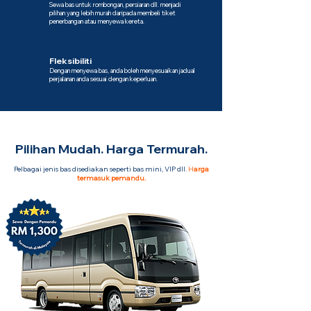
Sewa bas untuk rombongan, persiaran dll. menjadi
pilihan yang lebih murah daripada membeli tiket
penerbangan atau menyewa kereta.
Fleksibiliti
Dengan menyewa bas, anda boleh menyesuaikan jadual
perjalanan anda sesuai dengan keperluan.
Pilihan Mudah. Harga Termurah.
Pelbagai jenis bas disediakan seperti bas mini, VIP dll.
H
arga
termasuk pemandu.