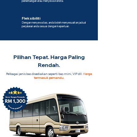
penerbangan atau menyewa kereta.
Fleksibiliti
Dengan menyewa bas, anda boleh menyesuaikan jadual
perjalanan anda sesuai dengan keperluan.
Pilihan Tepat. Harga Paling
Rendah.
Pelbagai jenis bas disediakan seperti bas mini, VIP dll.
H
arga
termasuk pemandu.