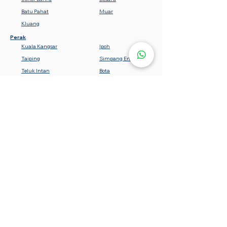
Batu Pahat
Muar
Kluang
Perak
Kuala Kangsar
Ipoh
Taiping
Simpang Empat
Teluk Intan
Bota
Lumut
Batu Gajah
Tanjung Malim
Sabah
Gemencheh
Seremban
Bahau
Kuala Pilah
Nilai
Rembau
Port Dickson
Negeri Sembilan
Tawau
Lahad Datu
Semporna
Kota Kinabalu
Beaufort
Keningau
Sandakan