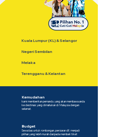
Kuala Lumpur (KL) & Selangor
Negeri Sembilan
Melaka
Terengganu & Kelantan
Kemudahan
kami memberikan pemandu yang akan membawa anda
ke destinasi yang dimahukan di Malaysia dengan
selamat.
Budget
Sewa bas untuk rombongan, persiaran dll. menjadi
pilihan yang lebih murah daripada membeli tiket