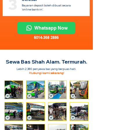
3
Bayaran deposit boleh dibuat secara
'online bank-in'.
Whatsapp Now
6014-368 2886
Sewa Bas Shah Alam. Termurah.
Lebih 2,380 penyewa bas yang berpuas hati.
Hubungi kami sekarang!