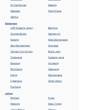
Sri Hartamas
Kepong
Setapak
Mont Kiara
Sentul
Selangor
UEP Subang Jaya (USJ)
Banting
Sungai Buloh
Semenyih
Kajang
Kota Damansara
Seri Kembangan
Gombak
Taman Tun Dr Ismail (TTDI)
Bukit Jalil
Tropicana
Subang Jaya
Rawang
Ampang
Port Klang
Selayang
Klang
Damansara
Cyberjaya
Shah Alam
Puchong
Johor
Pontian
Kulai
Mersing
Kota Tinggi
Johor Bahru
Desaru