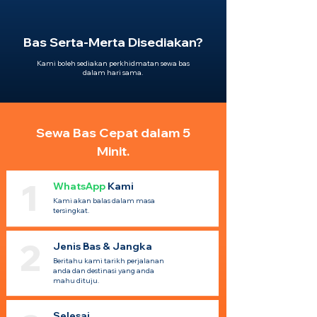
Bas Serta-Merta Disediakan?
Kami boleh sediakan perkhidmatan sewa bas
dalam hari sama.
Sewa Bas Cepat dalam 5
Minit.
1
WhatsApp
Kami
Kami akan balas dalam masa
tersingkat.
2
Jenis Bas & Jangka
Beritahu kami tarikh perjalanan
anda dan destinasi yang anda
mahu dituju.
Selesai