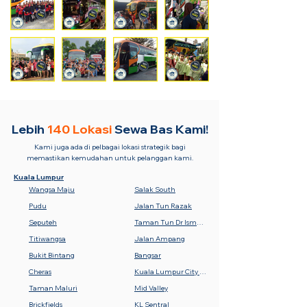
Lebih
140 Lokasi
Sewa Bas Kami!
Kami juga ada di pelbagai lokasi strategik bagi
memastikan kemudahan untuk pelanggan kami.
Kuala Lumpur
Wangsa Maju
Salak South
Pudu
Jalan Tun Razak
Seputeh
Taman Tun Dr Ismail (TTDI)
Titiwangsa
Jalan Ampang
Bukit Bintang
Bangsar
Cheras
Kuala Lumpur City Centre (KLCC)
Taman Maluri
Mid Valley
Brickfields
KL Sentral