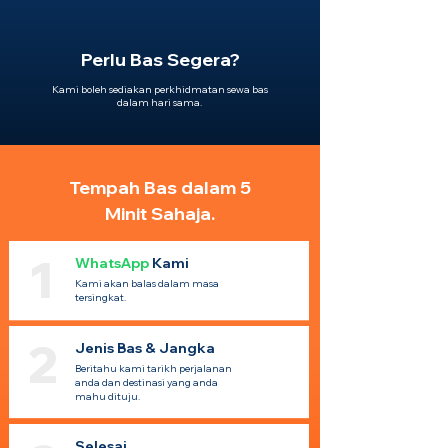
Perlu Bas Segera?
Kami boleh sediakan perkhidmatan sewa bas
dalam hari sama.
Tempah Bas dalam 5
Minit Sahaja.
1
WhatsApp
Kami
Kami akan balas dalam masa
tersingkat.
2
Jenis Bas & Jangka
Beritahu kami tarikh perjalanan
anda dan destinasi yang anda
mahu dituju.
Selesai