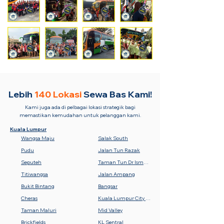
Lebih
140 Lokasi
Sewa Bas Kami!
Kami juga ada di pelbagai lokasi strategik bagi
memastikan kemudahan untuk pelanggan kami.
Kuala Lumpur
Wangsa Maju
Salak South
Pudu
Jalan Tun Razak
Seputeh
Taman Tun Dr Ismail (TTDI)
Titiwangsa
Jalan Ampang
Bukit Bintang
Bangsar
Cheras
Kuala Lumpur City Centre (KLCC)
Taman Maluri
Mid Valley
Brickfields
KL Sentral