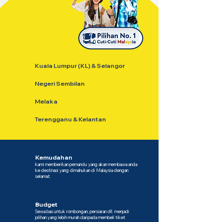
Kuala Lumpur (KL) & Selangor
Negeri Sembilan
Melaka
Terengganu & Kelantan
Kemudahan
kami memberikan pemandu yang akan membawa anda
ke destinasi yang dimahukan di Malaysia dengan
selamat.
Budget
Sewa bas untuk rombongan, persiaran dll. menjadi
pilihan yang lebih murah daripada membeli tiket