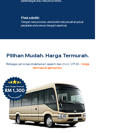
penerbangan atau menyewa kereta.
Fleksibiliti
Dengan menyewa bas, anda boleh menyesuaikan jadual
perjalanan anda sesuai dengan keperluan.
Pilihan Mudah. Harga Termurah.
Pelbagai jenis bas disediakan seperti bas mini, VIP dll.
H
arga
termasuk pemandu.