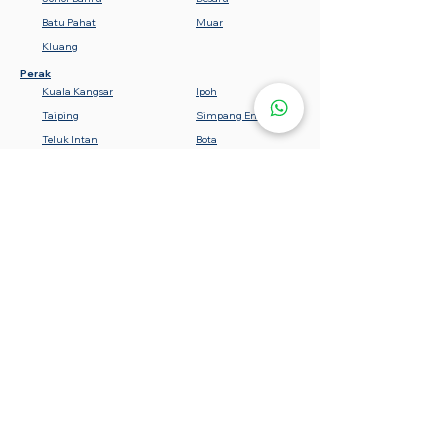
Batu Pahat
Muar
Kluang
Perak
Kuala Kangsar
Ipoh
Taiping
Simpang Empat
Teluk Intan
Bota
Lumut
Batu Gajah
Tanjung Malim
Sabah
Gemencheh
Seremban
Bahau
Kuala Pilah
Nilai
Rembau
Port Dickson
Negeri Sembilan
Tawau
Lahad Datu
Semporna
Kota Kinabalu
Beaufort
Keningau
Sandakan