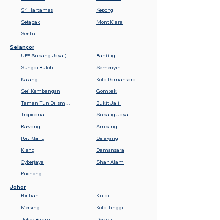
Sri Hartamas
Kepong
Setapak
Mont Kiara
Sentul
Selangor
UEP Subang Jaya (USJ)
Banting
Sungai Buloh
Semenyih
Kajang
Kota Damansara
Seri Kembangan
Gombak
Taman Tun Dr Ismail (TTDI)
Bukit Jalil
Tropicana
Subang Jaya
Rawang
Ampang
Port Klang
Selayang
Klang
Damansara
Cyberjaya
Shah Alam
Puchong
Johor
Pontian
Kulai
Mersing
Kota Tinggi
Johor Bahru
Desaru