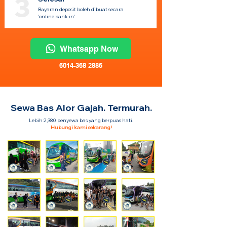
3
Bayaran deposit boleh dibuat secara
'online bank-in'.
Whatsapp Now
6014-368 2886
Sewa Bas Alor Gajah. Termurah.
Lebih 2,380 penyewa bas yang berpuas hati.
Hubungi kami sekarang!