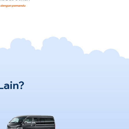
8
dengan pemandu
Lain?