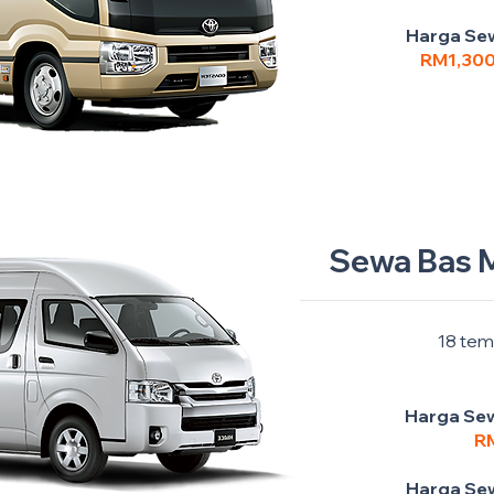
Harga Sew
RM1,30
Sewa Bas M
18 tem
Harga Sew
R
Harga Sew