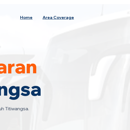
Home
Area Coverage
aran
angsa
uh Titiwangsa.