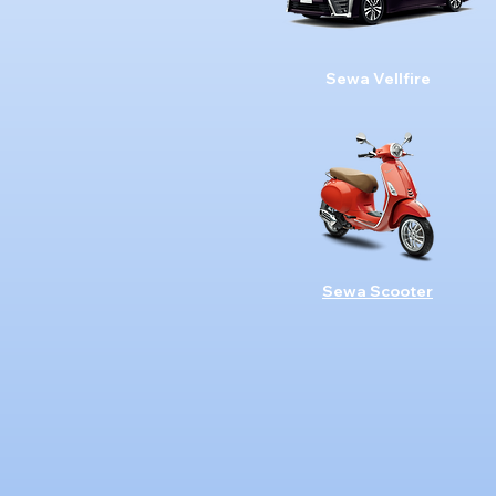
Sewa Vellfire
Sewa Scooter