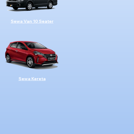
Sewa Van 10 Seater
Sewa Kereta