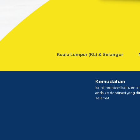
Kuala Lumpur (KL) & Selangor
Kemudahan
kami memberikan peman
anda ke destinasi yang d
selamat.