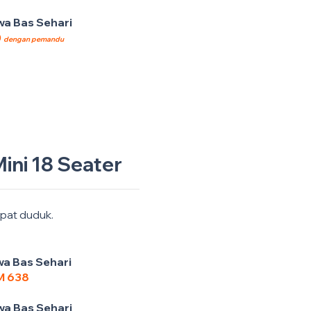
a Bas Sehari
0
dengan pemandu
ini 18 Seater
pat duduk.
a Bas Sehari
M 638
a Bas Sehari