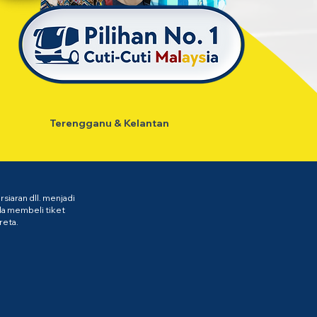
Terengganu & Kelantan
iaran dll. menjadi
da membeli tiket
reta.