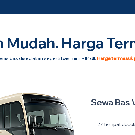
an Mudah. Harga Ter
enis bas disediakan seperti bas mini, VIP dll.
H
arga termasuk
Sewa Bas V
27 tempat dudu