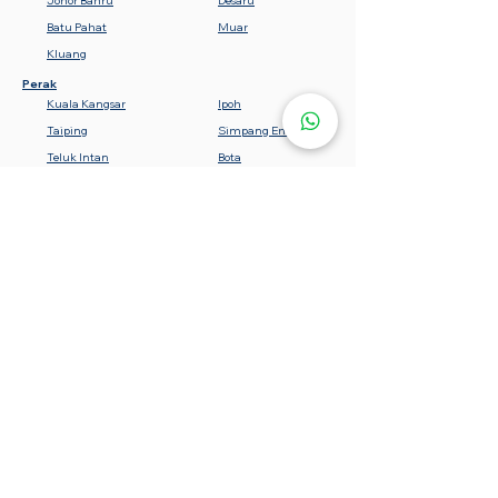
Johor Bahru
Desaru
Batu Pahat
Muar
Kluang
Perak
Kuala Kangsar
Ipoh
Taiping
Simpang Empat
Teluk Intan
Bota
Lumut
Batu Gajah
Tanjung Malim
Sabah
Gemencheh
Seremban
Bahau
Kuala Pilah
Nilai
Rembau
Port Dickson
Negeri Sembilan
Tawau
Lahad Datu
Semporna
Kota Kinabalu
Beaufort
Keningau
Sandakan