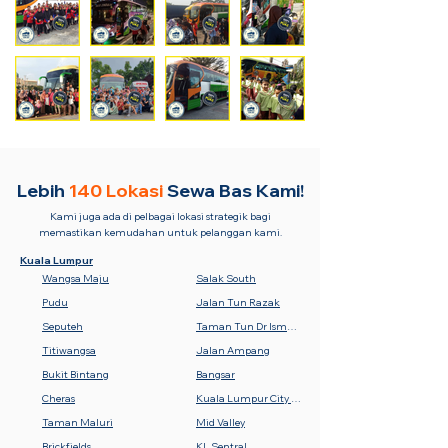
Lebih
140 Lokasi
Sewa Bas Kami!
Kami juga ada di pelbagai lokasi strategik bagi
memastikan kemudahan untuk pelanggan kami.
Kuala Lumpur
Wangsa Maju
Salak South
Pudu
Jalan Tun Razak
Seputeh
Taman Tun Dr Ismail (TTDI)
Titiwangsa
Jalan Ampang
Bukit Bintang
Bangsar
Cheras
Kuala Lumpur City Centre (KLCC)
Taman Maluri
Mid Valley
Brickfields
KL Sentral