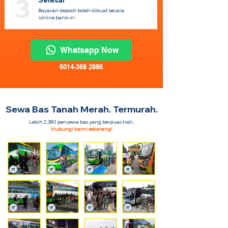
3
Selesai
Bayaran deposit boleh dibuat secara
'online bank-in'.
Whatsapp Now
6014-368 2886
Sewa Bas Tanah Merah. Termurah.
Lebih 2,380 penyewa bas yang berpuas hati.
Hubungi kami sekarang!