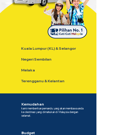
Kuala Lumpur (KL) & Selangor
Negeri Sembilan
Melaka
Terengganu & Kelantan
Kemudahan
kami memberikan pemandu yang akan membawa anda
ke destinasi yang dimahukan di Malaysia dengan
selamat.
Budget