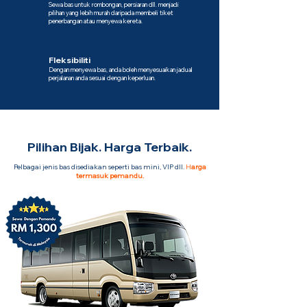
Sewa bas untuk rombongan, persiaran dll. menjadi
pilihan yang lebih murah daripada membeli tiket
penerbangan atau menyewa kereta.
Fleksibiliti
Dengan menyewa bas, anda boleh menyesuaikan jadual
perjalanan anda sesuai dengan keperluan.
Pilihan Bijak. Harga Terbaik.
Pelbagai jenis bas disediakan seperti bas mini, VIP dll.
H
arga
termasuk pemandu.