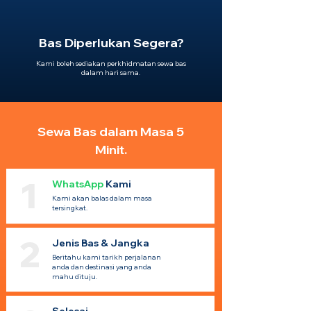
Bas Diperlukan Segera?
Kami boleh sediakan perkhidmatan sewa bas
dalam hari sama.
Sewa Bas dalam Masa 5
Minit.
1
WhatsApp
Kami
Kami akan balas dalam masa
tersingkat.
2
Jenis Bas & Jangka
Beritahu kami tarikh perjalanan
anda dan destinasi yang anda
mahu dituju.