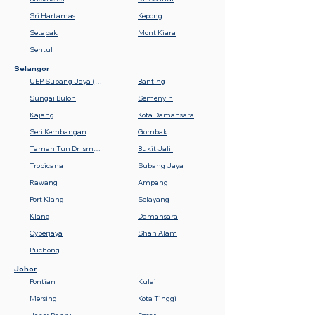
Sri Hartamas
Kepong
Setapak
Mont Kiara
Sentul
Selangor
UEP Subang Jaya (USJ)
Banting
Sungai Buloh
Semenyih
Kajang
Kota Damansara
Seri Kembangan
Gombak
Taman Tun Dr Ismail (TTDI)
Bukit Jalil
Tropicana
Subang Jaya
Rawang
Ampang
Port Klang
Selayang
Klang
Damansara
Cyberjaya
Shah Alam
Puchong
Johor
Pontian
Kulai
Mersing
Kota Tinggi