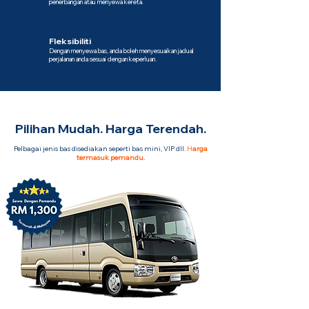
penerbangan atau menyewa kereta.
Fleksibiliti
Dengan menyewa bas, anda boleh menyesuaikan jadual
perjalanan anda sesuai dengan keperluan.
Pilihan Mudah. Harga Terendah.
Pelbagai jenis bas disediakan seperti bas mini, VIP dll.
H
arga
termasuk pemandu.