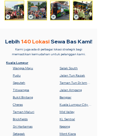
Lebih
140 Lokasi
Sewa Bas Kami!
Kami juga ada di pelbagai lokasi strategik bagi
memastikan kemudahan untuk pelanggan kami.
Kuala Lumpur
Wangsa Maju
Salak South
Pudu
Jalan Tun Razak
Seputeh
Taman Tun Dr Ismail (TTDI)
Titiwangsa
Jalan Ampang
Bukit Bintang
Bangsar
Cheras
Kuala Lumpur City Centre (KLCC)
Taman Maluri
Mid Valley
Brickfields
KL Sentral
Sri Hartamas
Kepong
Setapak
Mont Kiara