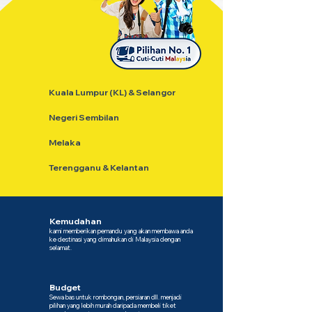
Kuala Lumpur (KL) & Selangor
Negeri Sembilan
Melaka
Terengganu & Kelantan
Kemudahan
kami memberikan pemandu yang akan membawa anda
ke destinasi yang dimahukan di Malaysia dengan
selamat.
Budget
Sewa bas untuk rombongan, persiaran dll. menjadi
pilihan yang lebih murah daripada membeli tiket