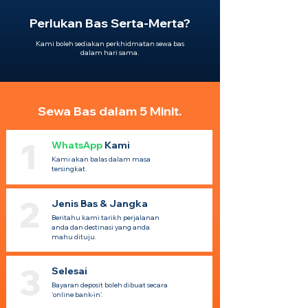
Perlukan Bas Serta-Merta?
Kami boleh sediakan perkhidmatan sewa bas
dalam hari sama.
Sewa Bas dalam 5 Minit.
1
WhatsApp
Kami
Kami akan balas dalam masa
tersingkat.
2
Jenis Bas & Jangka
Beritahu kami tarikh perjalanan
anda dan destinasi yang anda
mahu dituju.
3
Selesai
Bayaran deposit boleh dibuat secara
'online bank-in'.