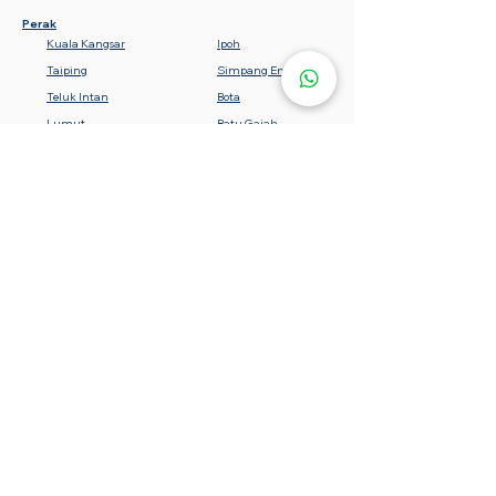
Perak
Kuala Kangsar
Ipoh
Taiping
Simpang Empat
Teluk Intan
Bota
Lumut
Batu Gajah
Tanjung Malim
Sabah
Gemencheh
Seremban
Bahau
Kuala Pilah
Nilai
Rembau
Port Dickson
Negeri Sembilan
Tawau
Lahad Datu
Semporna
Kota Kinabalu
Beaufort
Keningau
Sandakan
Kedah
Baling
Jitra
Kuala Kedah
Kulim