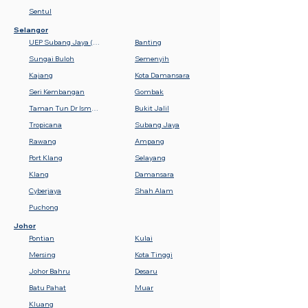
Sentul
Selangor
UEP Subang Jaya (USJ)
Banting
Sungai Buloh
Semenyih
Kajang
Kota Damansara
Seri Kembangan
Gombak
Taman Tun Dr Ismail (TTDI)
Bukit Jalil
Tropicana
Subang Jaya
Rawang
Ampang
Port Klang
Selayang
Klang
Damansara
Cyberjaya
Shah Alam
Puchong
Johor
Pontian
Kulai
Mersing
Kota Tinggi
Johor Bahru
Desaru
Batu Pahat
Muar
Kluang